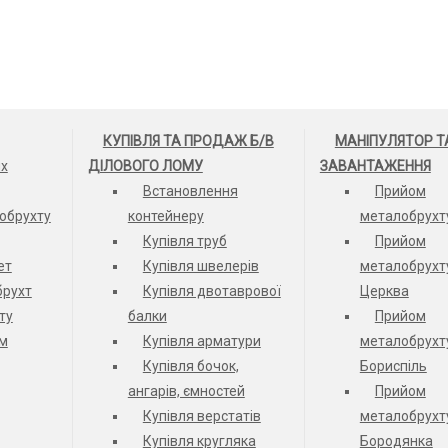
КУПІВЛЯ ТА ПРОДАЖ Б/В
МАНІПУЛЯТОР Т
их
ДІЛОВОГО ЛОМУ
ЗАВАНТАЖЕННЯ
Встановлення
Прийом
обрухту
контейнеру
металобрухт
Купівля труб
Прийом
ет
Купівля швелерів
металобрухту
брухт
Купівля двотаврової
Церква
ту
балки
Прийом
ом
Купівля арматури
металобрухт
Купівля бочок,
Бориспіль
ангарів, ємностей
Прийом
Купівля верстатів
металобрухт
Купівля кругляка
Бородянка