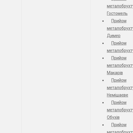
металобрухт
Гостомель
Прийом
металобрухт
Димер
Прийом
металобрухту
Прийом
металобрухт
Макарів
Прийом
металобрухт
Немішаєве
Прийом
металобрухт
Обухів
Прийом
металобрухт