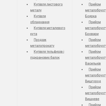
Купівля листового
Прийом
металу
металобрухт
Купівля
Боярка
обладнання
Прийом
Купівля металевого
металобрухт
кута
Бровари
Продаж
Прийом
металопрокату
металобрухт
Купівля тельферів і
Прийом
підкранових балок
металобрухт
Васильків
Прийом
металобрухт
Вишгород
Прийом
металобрухт
Вишневе
Прийом