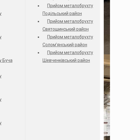
Прийом металобрухту
у
Подільський район
Прийом металобрухту
Святошинський район
у
Прийом металобрухту
Солом’янський район
Прийом металобрухту
у Буча
Шевченківський район
у
у
у