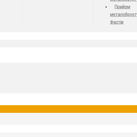
Прийом
металобрухт
Фастів