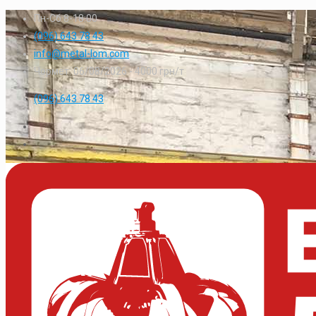
Пн-Сб 8-18:00
(096) 643 78 43
info@metal-lom.com
Чормет: 06/08/2026 -
4000
грн/т
(096) 643 78 43