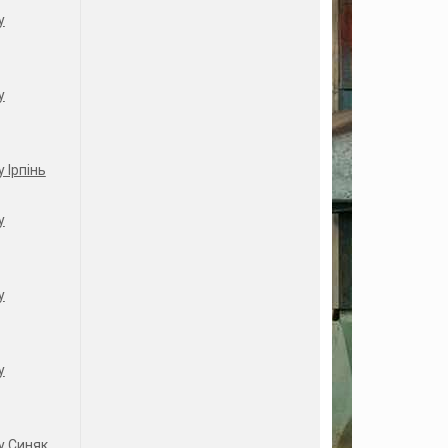
у
у
 Ірпінь
у
у
у
у Синяк