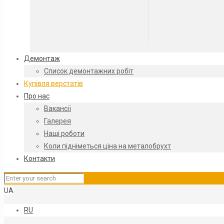
Демонтаж
Список демонтажних робіт
Купівля верстатів
Про нас
Вакансії
Галерея
Наші роботи
Коли підніметься ціна на металобрухт
Контакти
UA
RU