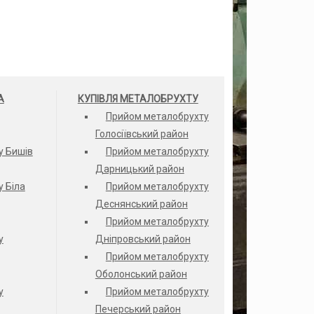
А
КУПІВЛЯ МЕТАЛОБРУХТУ
Прийом металобрухту
Голосіївський район
у Бишів
Прийом металобрухту
Дарницький район
 Біла
Прийом металобрухту
Деснянський район
Прийом металобрухту
у
Дніпровський район
Прийом металобрухту
Оболонський район
у
Прийом металобрухту
Печерський район