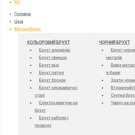
RU
Головна
Ціна
Металобрухт
КОЛЬОРОВИЙ БРУХТ
ЧОРНИЙ БРУХТ
Брухт алюмінію
Брухт чорн
Брухт свинцю
металів
Брухт міді
Вивіз метал
Брухт латуні
в Києві
Брухт бронзи
Здати чорм
Брухт нержавіючої
Вторинний 
сталі
Скупка брух
Електродвигуни на
Чавун на л
брухт
Брухт кабелю і
проводу