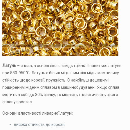
Латунь
– сплав, в основі якого є мідь і цинк. Плавиться латунь
при 880-950°C. Латунь є більш міцнішим ніж мідь, має велику
стійкість щодо корозії, пружність. Є найбільш дешевим і
поширеним мідним сплавом в машинобудуванні. Якщо сплав
містить в собі до 30% цинку, то міцність і пластичність цього
сплаву зростає.
Основні властивості ливарної латуні:
висока стійкість до корозії;