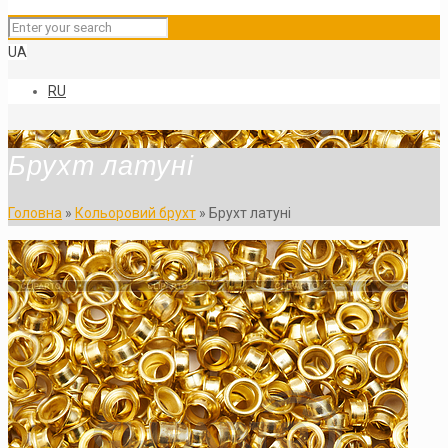
UA
RU
Брухт латуні
Головна
»
Кольоровий брухт
»
Брухт латуні