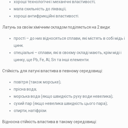
хороші технологічні і механічні властивості;
мала схильність до ліквації;
хороші антифрикційні властивості.
Латунь за своїм хімічним складом поділяється на 2 види:
прості – до них відносяться сплави, які містять в собі мідь і
цинк.
спеціальні – сплави, які в своєму складі мають, крім міді і
цинку, ще Pb, Fe, Al, Sn та інші елементи.
Стійкість для латуні властива в певному середовищі:
повітря (також морське);
прісна вода;
морська вода (якщо швидкість руху води невелика);
сухий пар (якщо невелика швидкість цього пара);
спирти, натіфрізи.
Відносна стійкість властива в такому середовищі: