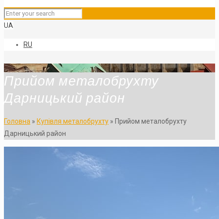
UA
RU
Прийом металобрухту
Дарницький район
Головна
»
Купівля металобрухту
»
Прийом металобрухту
Дарницький район